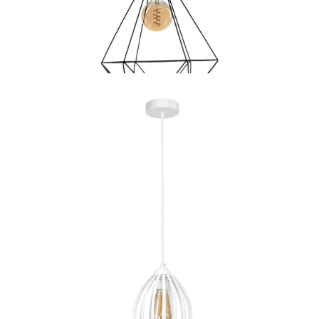
89 zł
Lampa wisząca BASKET BLACK 1xE27