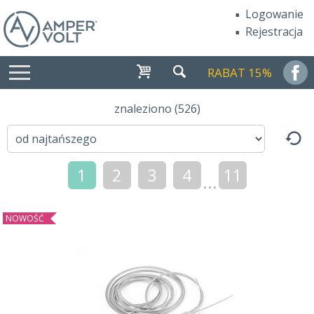
Logowanie
Rejestracja
RABAT 15%
znaleziono (526)
1
2
3
4
11
...
NOWOŚĆ