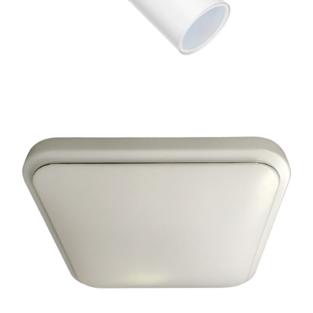
czekamy na dostawę
83 zł
Kinkiet JOKER WHITE/GOLD 1xGU10