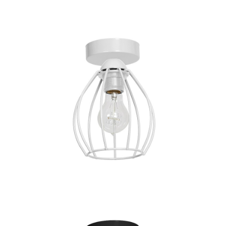
69 zł
Plafon GREG 12W LED
czekamy na dostawę