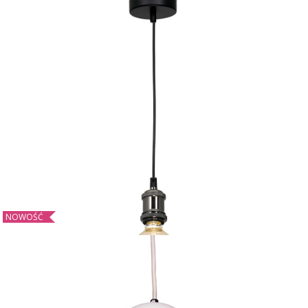
107,99 zł
Lampa wisząca EDISON CZARNY/MOSIĄDZ 1xE27
NOWOŚĆ