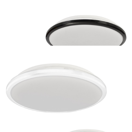
107 zł
Plafon TERMA BLACK 18W LED IP44 Ø280 mm