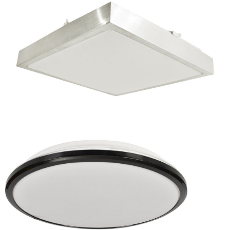
Plafon BALL 18W LED Ø400 mm
czekamy na dostawę
106 zł
Lampa Sufitowa Casilla 18W LED 4000K Ø360 mm