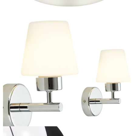
99 zł
Plafon PEPE 20W LED Ø390 mm