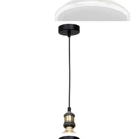
107 zł
Plafon TERMA WHITE 18W LED IP44 Ø280 mm