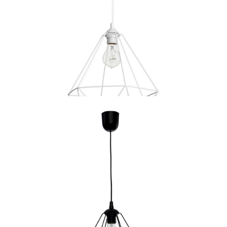
czekamy na dostawę
89 zł
Lampa wisząca BASKET WHITE 1xE27