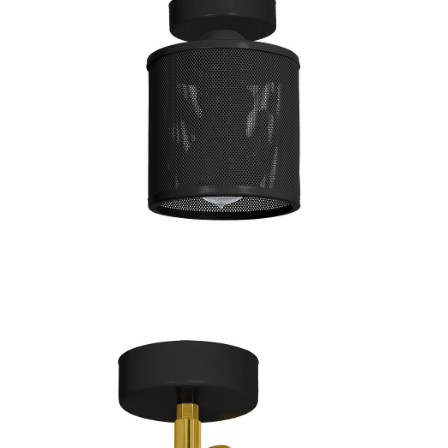
71 zł
Lampa Sufitowa DON WHITE 1xE27
czekamy na dostawę
74 zł
Lampa Sufitowa LOUISE BLACK 1xE27