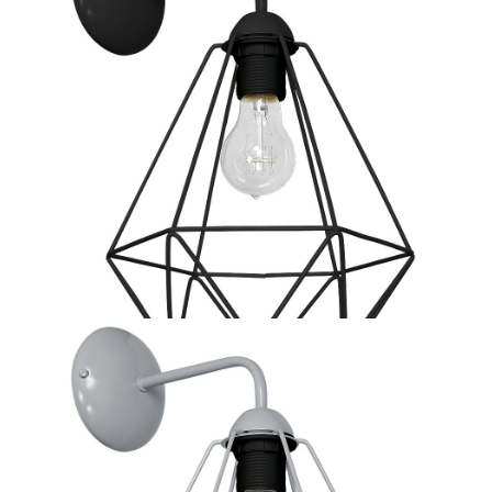
97 zł
Kinkiet BASKET WHITE 1xE27
czekamy na dostawę
97 zł
Kinkiet BASKET BLACK 1xE27