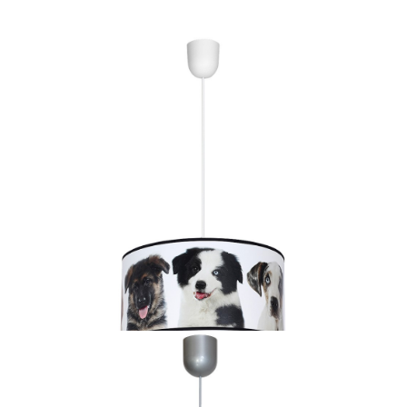
85,01 zł
Plafon GREG 18W LED
czekamy na dostawę