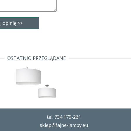
OSTATNIO PRZEGLĄDANE
tel. 734 175-261
sklep@fajne-lampy.eu