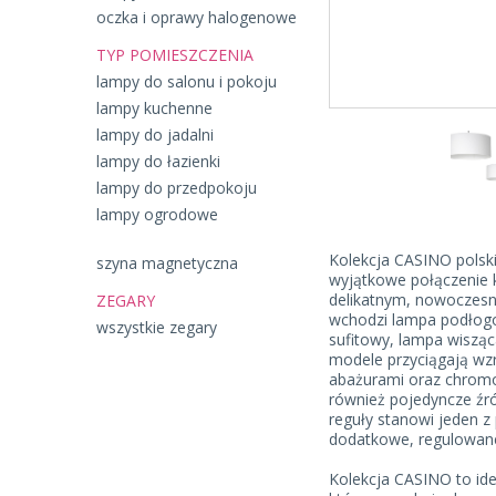
oczka i oprawy halogenowe
TYP POMIESZCZENIA
lampy do salonu i pokoju
lampy kuchenne
lampy do jadalni
lampy do łazienki
lampy do przedpokoju
lampy ogrodowe
Kolekcja CASINO polsk
szyna magnetyczna
wyjątkowe połączenie 
delikatnym, nowoczesny
ZEGARY
wchodzi lampa podłogo
wszystkie zegary
sufitowy, lampa wisząca
modele przyciągają wz
abażurami oraz chromo
również pojedyncze źró
reguły stanowi jeden z
dodatkowe, regulowane
Kolekcja CASINO to ide