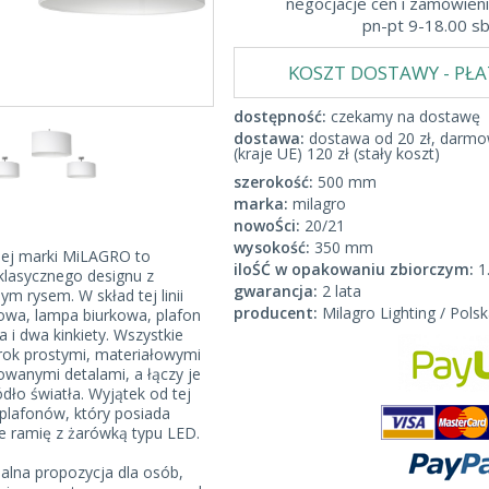
negocjacje cen i zamówieni
pn-pt 9-18.00 s
KOSZT DOSTAWY - PŁ
dostępność:
czekamy na dostawę
dostawa:
dostawa od 20 zł, darmow
(kraje UE) 120 zł (stały koszt)
szerokość:
500 mm
marka:
milagro
nowoŚci:
20/21
wysokość:
350 mm
iej marki MiLAGRO to
iloŚĆ w opakowaniu zbiorczym:
1
klasycznego designu z
gwarancja:
2 lata
m rysem. W skład tej linii
producent:
Milagro Lighting / Polsk
wa, lampa biurkowa, plafon
 i dwa kinkiety. Wszystkie
rok prostymi, materiałowymi
wanymi detalami, a łączy je
dło światła. Wyjątek od tej
 plafonów, który posiada
 ramię z żarówką typu LED.
alna propozycja dla osób,