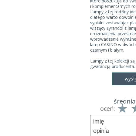
które poszukują do s
i komplementarnych ro
Lampy z tej rodziny id
dlatego warto dowolnie
sypialni zestawiając pla
wiszący żyrandol z la
urozmaicenia przestrze
wprowadzenie wyraźne
lamp CASINO w dwóch 
czarnym i białym.
Lampy z tej kolekcji s
gwarancją producenta.
wyśli
średnia
oceń: