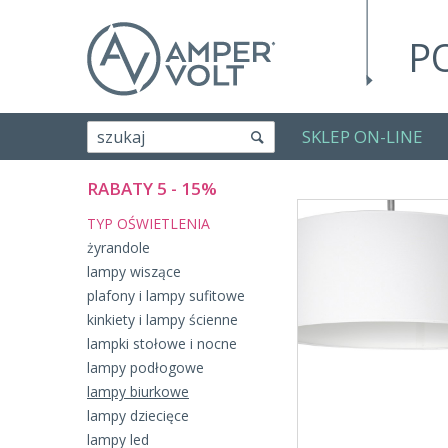
P
SKLEP ON-LINE
szukaj
RABATY 5 - 15%
TYP OŚWIETLENIA
żyrandole
lampy wiszące
plafony i lampy sufitowe
kinkiety i lampy ścienne
lampki stołowe i nocne
lampy podłogowe
lampy biurkowe
lampy dziecięce
lampy led