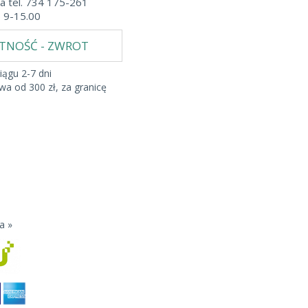
a tel. 734 175-261
b 9-15.00
ATNOŚĆ - ZWROT
iągu 2-7 dni
a od 300 zł, za granicę
a »