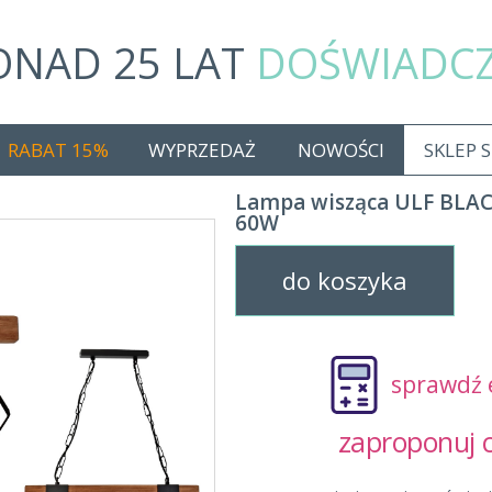
ONAD 25 LAT
DOŚWIADC
RABAT 15%
WYPRZEDAŻ
NOWOŚCI
SKLEP 
Lampa wisząca ULF BLA
60W
do koszyka
sprawdź 
zaproponuj