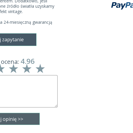
entem. Dodatkowo, jeśli
ne źródło światła uzyskamy
ekt vintage.
ta 24-miesięczną gwarancją
j zapytanie
4.96
 ocena: