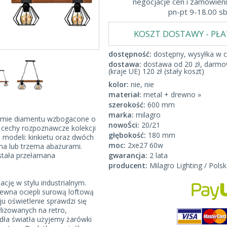
negocjacje cen i zamówieni
pn-pt 9-18.00 s
KOSZT DOSTAWY - PŁ
dostępność:
dostępny, wysyłka w c
dostawa:
dostawa od 20 zł, darmow
(kraje UE) 120 zł (stały koszt)
kolor:
nie, nie
materiał:
metal + drewno »
szerokość:
600 mm
marka:
milagro
ormie diamentu wzbogacone o
nowoŚci:
20/21
 cechy rozpoznawcze kolekcji
głębokość:
180 mm
ku modeli: kinkietu oraz dwóch
moc:
2xe27 60w
a lub trzema abażurami.
stała przełamana
gwarancja:
2 lata
producent:
Milagro Lighting / Polsk
ację w stylu industrialnym.
ewna ociepli surową loftową
u oświetlenie sprawdzi się
lizowanych na retro,
dła światła użyjemy żarówki