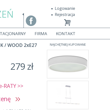
Logowanie
ZEŃ
Rejestracja
STACJONARNY
FIRMA
KONTAKT
CK / WOOD 2xE27
NAJCHĘTNIEJ KUPOWANE
279 zł
e-RATY >>
 cenę