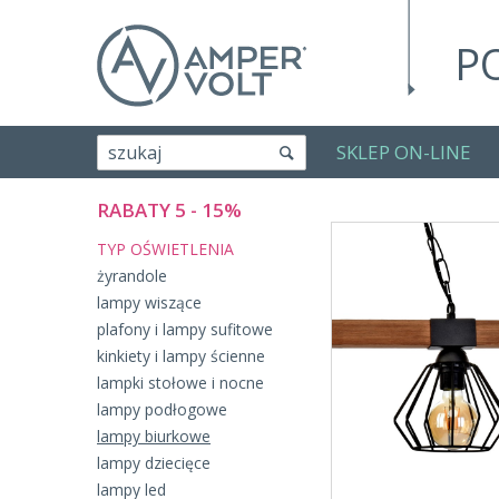
P
SKLEP ON-LINE
szukaj
RABATY 5 - 15%
TYP OŚWIETLENIA
żyrandole
lampy wiszące
plafony i lampy sufitowe
kinkiety i lampy ścienne
lampki stołowe i nocne
lampy podłogowe
lampy biurkowe
lampy dziecięce
lampy led