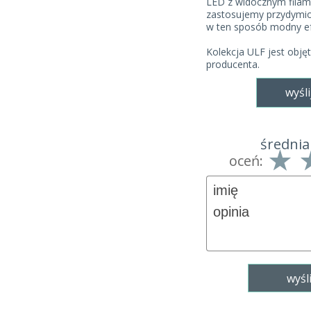
LED z widocznym filam
zastosujemy przydymio
w ten sposób modny ef
Kolekcja ULF jest obję
producenta.
wyśli
średnia
oceń: