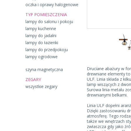
oczka i oprawy halogenowe
TYP POMIESZCZENIA
lampy do salonu i pokoju
lampy kuchenne
lampy do jadalni
lampy do łazienki
lampy do przedpokoju
lampy ogrodowe
Druciane abażury w f
szyna magnetyczna
drewniane elementy to
ULF. Linia składa z kil
ZEGARY
lamp wiszących z dwom
wszystkie zegary
Surowa linia metalu zo
drewnianymi belkami.
Linia ULF dopełni aranż
Dzięki zastosowaniu dr
atmosferę. Tego rodzaj
także we wnętrzach sty
zwłaszcza gdy jako źró