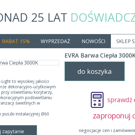
ONAD 25 LAT
DOŚWIADC
RABAT 15%
WYPRZEDAŻ
NOWOŚCI
SKLEP 
EVRA Barwa Ciepła 3000
do koszyka
ight to wysokiej jakości
erze dekoracyjno-użytkowym.
przy oświetlaniu korytarzy,
koracyjnym podświetlaniu
sprawdź 
ranżacji świetlnych w
zaproponuj
uszki instalacyjnej Ø60
negocjacje cen i zamówieni
j zapytanie