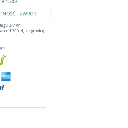
b 9-15.00
ATNOŚĆ - ZWROT
iągu 2-7 dni
a od 300 zł, za granicę
a »