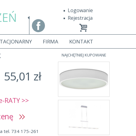
Logowanie
ZEŃ
Rejestracja
STACJONARNY
FIRMA
KONTAKT
K
NAJCHĘTNIEJ KUPOWANE
55,01 zł
e-RATY >>
 cenę
a tel. 734 175-261