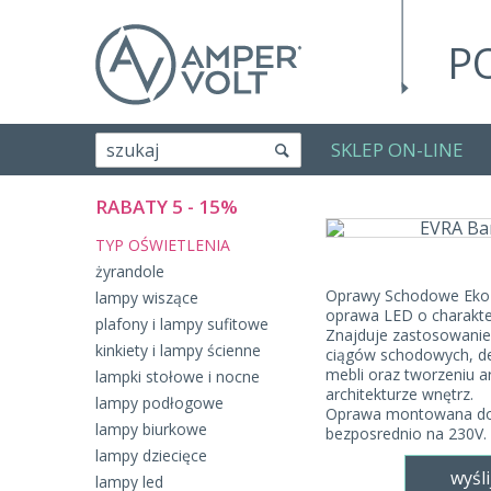
P
SKLEP ON-LINE
szukaj
RABATY 5 - 15%
TYP OŚWIETLENIA
żyrandole
Oprawy Schodowe Eko-L
lampy wiszące
oprawa LED o charakt
plafony i lampy sufitowe
Znajduje zastosowanie 
kinkiety i lampy ścienne
ciągów schodowych, de
mebli oraz tworzeniu a
lampki stołowe i nocne
architekturze wnętrz.
lampy podłogowe
Oprawa montowana do p
lampy biurkowe
bezposrednio na 230V.
lampy dziecięce
wyśli
lampy led