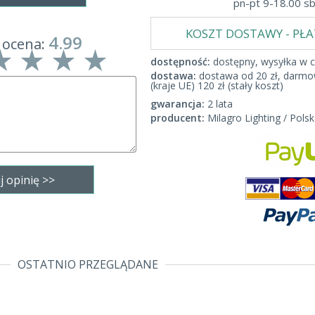
pn-pt 9-18.00 s
KOSZT DOSTAWY - PŁ
4.99
 ocena:
dostępność:
dostępny, wysyłka w c
dostawa:
dostawa od 20 zł, darmow
(kraje UE) 120 zł (stały koszt)
gwarancja:
2 lata
producent:
Milagro Lighting / Polsk
OSTATNIO PRZEGLĄDANE