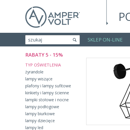
P
SKLEP ON-LINE
szukaj
RABATY 5 - 15%
TYP OŚWIETLENIA
żyrandole
lampy wiszące
plafony i lampy sufitowe
kinkiety i lampy ścienne
lampki stołowe i nocne
lampy podłogowe
lampy biurkowe
lampy dziecięce
lampy led