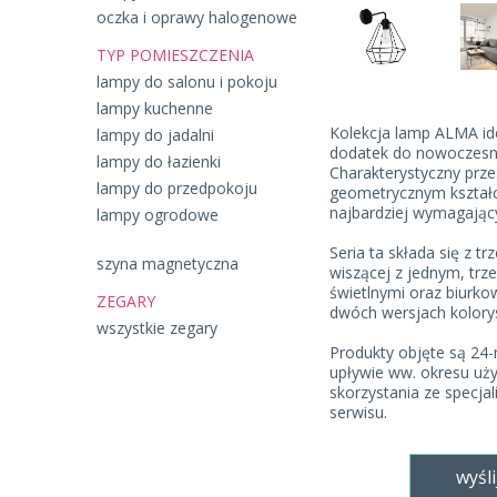
oczka i oprawy halogenowe
TYP POMIESZCZENIA
lampy do salonu i pokoju
lampy kuchenne
Kolekcja lamp ALMA ide
lampy do jadalni
dodatek do nowoczesn
lampy do łazienki
Charakterystyczny prze
lampy do przedpokoju
geometrycznym kształc
najbardziej wymagają
lampy ogrodowe
Seria ta składa się z tr
szyna magnetyczna
wiszącej z jednym, trz
świetlnymi oraz biurk
ZEGARY
dwóch wersjach koloryst
wszystkie zegary
Produkty objęte są 24
upływie ww. okresu uż
skorzystania ze specja
serwisu.
wyśli