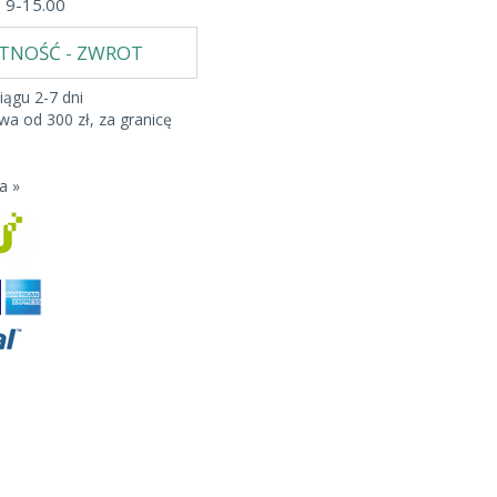
b 9-15.00
ATNOŚĆ - ZWROT
iągu 2-7 dni
a od 300 zł, za granicę
a »