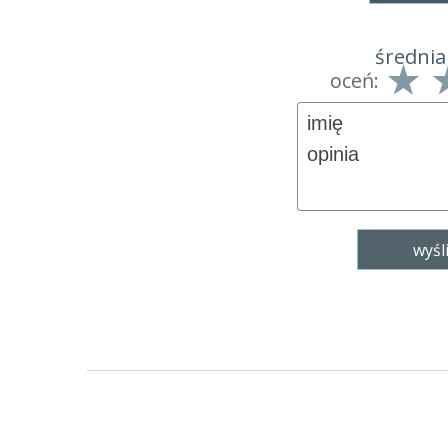
średnia
oceń: