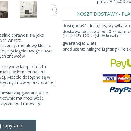
pn-pt 9-18.00 s
KOSZT DOSTAWY - PŁ
dostępność:
dostępny, wysyłka w c
dostawa:
dostawa od 20 zł, darmow
alnie sprawdzi się jako
(kraje UE) 120 zł (stały koszt)
ych wnętrz.
gwarancja:
2 lata
strzenny, metalowy klosz o
producent:
Milagro Lighting / Polsk
ie przyciągnie uwagę nawet
cych znawców.
zech typów lamp: kinkietu,
ema i pięcioma punktami
owej. Modele dostępne są w
ycznych: białej oraz czarnej.
-miesięczną gwarancją. Po
ytkownik ma możliwość
listycznego firmowego
j zapytanie