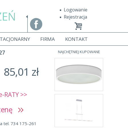
Logowanie
ZEŃ
Rejestracja
STACJONARNY
FIRMA
KONTAKT
27
NAJCHĘTNIEJ KUPOWANE
85,01 zł
e-RATY >>
 cenę
a tel. 734 175-261