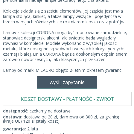
pierścieniami nadaje lampie dekoracyjnego charakteru.
Kolekcja składa się z sześciu elementów. Jej częścią jest mała
lampa stojąca, kinkiet, a także lampy wiszące - pojedyncza w
trzech wersjach różniących się rozmiarem klosza oraz potrójna.
Lampy z kolekcji CORONA mogą być montowane samodzielnie,
stanowiąc designerski akcent, ale świetnie będą wyglądały
również w komplecie. Modele wykonano z wysokiej jakości
metalu, które dostępne są w dwóch wersjach kolorystycznych:
czarnej i białej. Linia CORONA będzie doskonałym dopełnieniem
zarówno nowoczesnych, jak i klasycznych przestrzeni.
Lampy od marki MiLAGRO objęto 2-letnim okresem gwarancji.
wyślij zapytanie
KOSZT DOSTAWY - PŁATNOŚĆ - ZWROT
dostępność:
czekamy na dostawę
dostawa:
dostawa od 20 zł, darmowa od 300 zł, za granicę
(kraje UE) 120 zł (stały koszt)
gwarancja:
2 lata