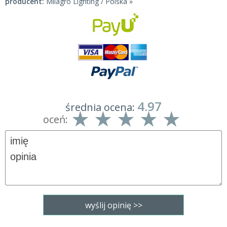
producent:
Milagro Lighting / Polska »
4.97
średnia ocena:
oceń: