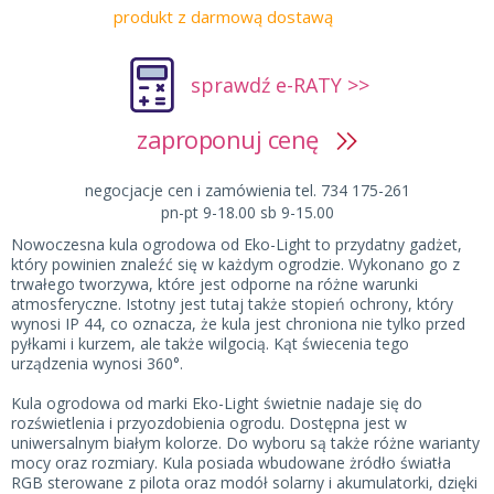
produkt z darmową dostawą
sprawdź e-RATY >>
zaproponuj cenę
negocjacje cen i zamówienia tel. 734 175-261
pn-pt 9-18.00 sb 9-15.00
Nowoczesna kula ogrodowa od Eko-Light to przydatny gadżet,
który powinien znaleźć się w każdym ogrodzie. Wykonano go z
trwałego tworzywa, które jest odporne na różne warunki
atmosferyczne. Istotny jest tutaj także stopień ochrony, który
wynosi IP 44, co oznacza, że kula jest chroniona nie tylko przed
pyłkami i kurzem, ale także wilgocią. Kąt świecenia tego
urządzenia wynosi 360°.
Kula ogrodowa od marki Eko-Light świetnie nadaje się do
rozświetlenia i przyozdobienia ogrodu. Dostępna jest w
uniwersalnym białym kolorze. Do wyboru są także różne warianty
mocy oraz rozmiary. Kula posiada wbudowane żródło światła
RGB sterowane z pilota oraz modół solarny i akumulatorki, dzięki