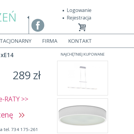
Logowanie
ZEŃ
Rejestracja
STACJONARNY
FIRMA
KONTAKT
1xE14
NAJCHĘTNIEJ KUPOWANE
289 zł
e-RATY >>
 cenę
a tel. 734 175-261