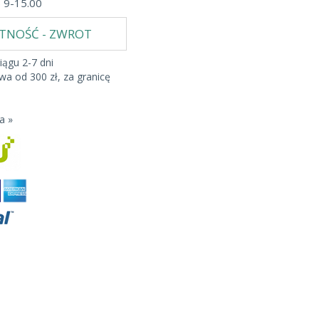
b 9-15.00
ATNOŚĆ - ZWROT
iągu 2-7 dni
a od 300 zł, za granicę
a »