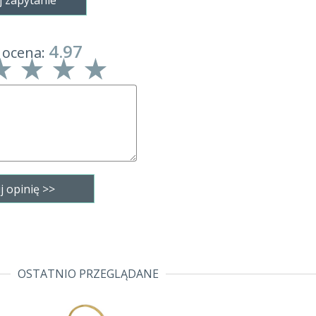
j zapytanie
4.97
 ocena:
OSTATNIO PRZEGLĄDANE