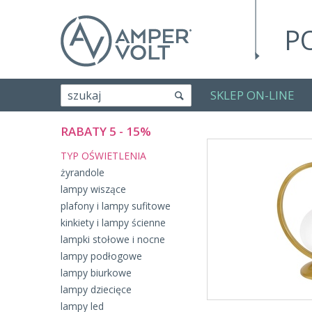
P
SKLEP ON-LINE
szukaj
RABATY 5 - 15%
TYP OŚWIETLENIA
żyrandole
lampy wiszące
plafony i lampy sufitowe
kinkiety i lampy ścienne
lampki stołowe i nocne
lampy podłogowe
lampy biurkowe
lampy dziecięce
lampy led