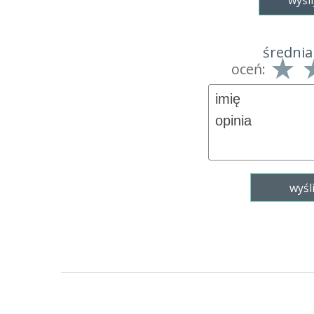
wyśli
średnia
oceń: