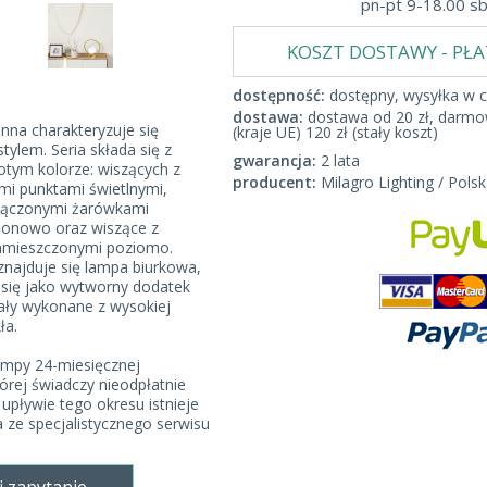
pn-pt 9-18.00 s
KOSZT DOSTAWY - PŁ
dostępność:
dostępny, wysyłka w c
dostawa:
dostawa od 20 zł, darmow
nna charakteryzuje się
(kraje UE) 120 zł (stały koszt)
tylem. Seria składa się z
gwarancja:
2 lata
otym kolorze: wiszących z
producent:
Milagro Lighting / Polsk
mi punktami świetlnymi,
ołączonymi żarówkami
ionowo oraz wiszące z
amieszczonymi poziomo.
najduje się lampa biurkowa,
i się jako wytworny dodatek
ały wykonane z wysokiej
ła.
ampy 24-miesięcznej
órej świadczy nieodpłatnie
upływie tego okresu istnieje
 ze specjalistycznego serwisu