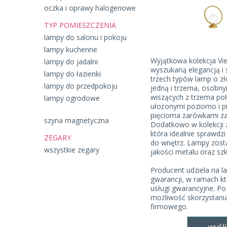
oczka i oprawy halogenowe
TYP POMIESZCZENIA
lampy do salonu i pokoju
lampy kuchenne
Wyjątkowa kolekcja Vie
lampy do jadalni
wyszukaną elegancją i s
lampy do łazienki
trzech typów lamp o zł
lampy do przedpokoju
jedną i trzema, osobny
wiszących z trzema p
lampy ogrodowe
ułożonymi poziomo i p
pięcioma żarówkami z
szyna magnetyczna
Dodatkowo w kolekcji z
która idealnie sprawdz
ZEGARY
do wnętrz. Lampy zost
wszystkie zegary
jakości metalu oraz szk
Producent udziela na l
gwarancji, w ramach kt
usługi gwarancyjne. Po 
możliwość skorzystania
firmowego.