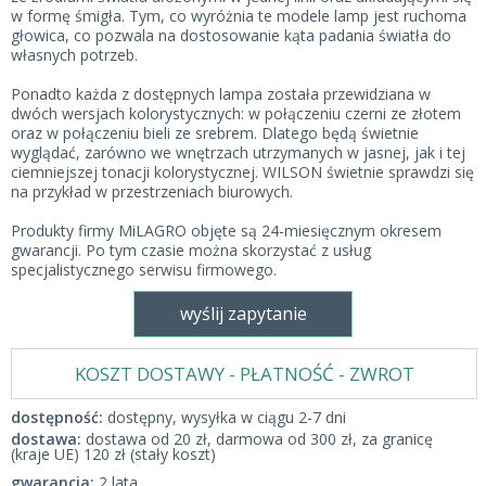
w formę śmigła. Tym, co wyróżnia te modele lamp jest ruchoma
głowica, co pozwala na dostosowanie kąta padania światła do
własnych potrzeb.
Ponadto każda z dostępnych lampa została przewidziana w
dwóch wersjach kolorystycznych: w połączeniu czerni ze złotem
oraz w połączeniu bieli ze srebrem. Dlatego będą świetnie
wyglądać, zarówno we wnętrzach utrzymanych w jasnej, jak i tej
ciemniejszej tonacji kolorystycznej. WILSON świetnie sprawdzi się
na przykład w przestrzeniach biurowych.
Produkty firmy MiLAGRO objęte są 24-miesięcznym okresem
gwarancji. Po tym czasie można skorzystać z usług
specjalistycznego serwisu firmowego.
wyślij zapytanie
KOSZT DOSTAWY - PŁATNOŚĆ - ZWROT
dostępność:
dostępny, wysyłka w ciągu 2-7 dni
dostawa:
dostawa od 20 zł, darmowa od 300 zł, za granicę
(kraje UE) 120 zł (stały koszt)
gwarancja:
2 lata