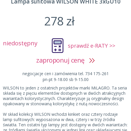
Lampa sufitowa WILSON WHITE 3xGU10
278 zł
niedostępny
sprawdź e-RATY >>
zaproponuj cenę
negocjacje cen i zamówienia tel. 734 175-261
pn-pt 9-18.00 sb 9-15.00
WILSON to jeden z ostatnich projektów marki MiLAGRO. Ta seria
składa się z pięciu elementów dostępnych w dwóch atrakcyjnych
wariantach kolorystycznych. Charakteryzuje ją oryginalny design
opakowany w stonowaną kolorystykę z nutą nowoczesności.
W skład kolekcji WILSON wchodzi kinkiet oraz cztery rodzaje
lamp sufitowych: wyposażona w dwa, cztery i w trzy źródła
światła. Ten ostatni typ lampy jest dostępny w dwóch wariantach:
ze źródłami światła ułożonymi w jednej linii oraz układającymi się