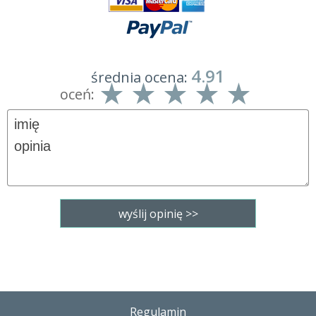
4.91
średnia ocena:
oceń:
Regulamin