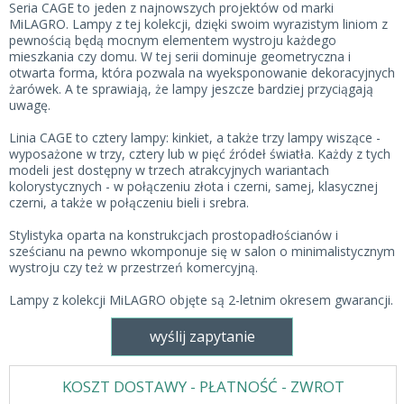
Seria CAGE to jeden z najnowszych projektów od marki
MiLAGRO. Lampy z tej kolekcji, dzięki swoim wyrazistym liniom z
pewnością będą mocnym elementem wystroju każdego
mieszkania czy domu. W tej serii dominuje geometryczna i
otwarta forma, która pozwala na wyeksponowanie dekoracyjnych
żarówek. A te sprawiają, że lampy jeszcze bardziej przyciągają
uwagę.
Linia CAGE to cztery lampy: kinkiet, a także trzy lampy wiszące -
wyposażone w trzy, cztery lub w pięć źródeł światła. Każdy z tych
modeli jest dostępny w trzech atrakcyjnych wariantach
kolorystycznych - w połączeniu złota i czerni, samej, klasycznej
czerni, a także w połączeniu bieli i srebra.
Stylistyka oparta na konstrukcjach prostopadłościanów i
sześcianu na pewno wkomponuje się w salon o minimalistycznym
wystroju czy też w przestrzeń komercyjną.
Lampy z kolekcji MiLAGRO objęte są 2-letnim okresem gwarancji.
wyślij zapytanie
KOSZT DOSTAWY - PŁATNOŚĆ - ZWROT