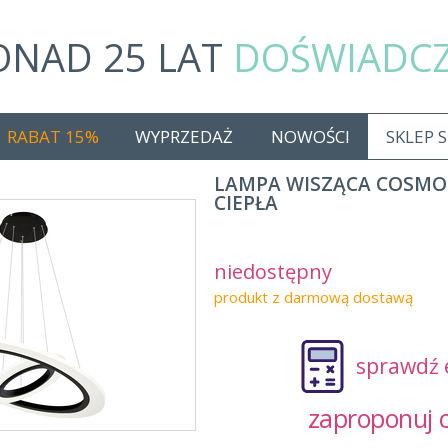
ONAD 25 LAT
DOŚWIADC
RABAT 15%
WYPRZEDAŻ
NOWOŚCI
SKLEP 
LAMPA WISZĄCA COSMO 
CIEPŁA
niedostępny
produkt z darmową dostawą
sprawdź 
zaproponuj