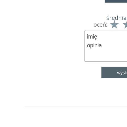
średnia
oceń: