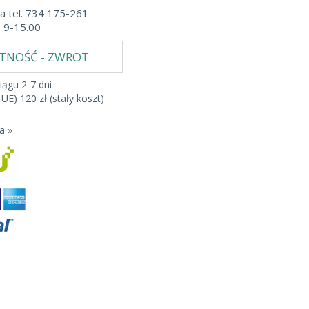
a tel. 734 175-261
b 9-15.00
ATNOŚĆ - ZWROT
iągu 2-7 dni
 UE) 120 zł (stały koszt)
a »