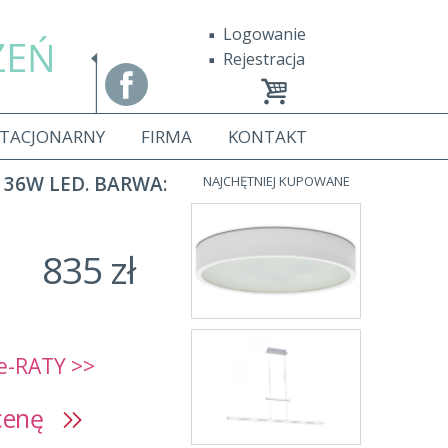
Logowanie
ZEŃ
Rejestracja
STACJONARNY
FIRMA
KONTAKT
36W LED. BARWA:
NAJCHĘTNIEJ KUPOWANE
835 zł
e-RATY >>
 cenę