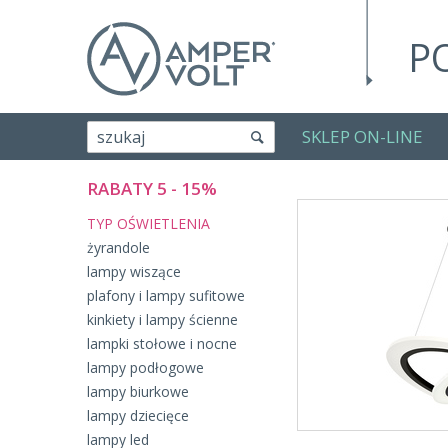
P
SKLEP ON-LINE
szukaj
RABATY 5 - 15%
TYP OŚWIETLENIA
żyrandole
lampy wiszące
plafony i lampy sufitowe
kinkiety i lampy ścienne
lampki stołowe i nocne
lampy podłogowe
lampy biurkowe
lampy dziecięce
lampy led