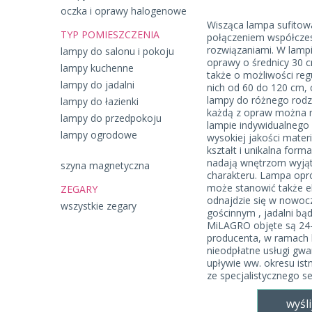
oczka i oprawy halogenowe
Wisząca lampa sufitow
TYP POMIESZCZENIA
połączeniem współczes
rozwiązaniami. W lamp
lampy do salonu i pokoju
oprawy o średnicy 30 
lampy kuchenne
także o możliwości reg
lampy do jadalni
nich od 60 do 120 cm,
lampy do różnego rod
lampy do łazienki
każdą z opraw można r
lampy do przedpokoju
lampie indywidualnego 
lampy ogrodowe
wysokiej jakości materi
kształt i unikalna form
nadają wnętrzom wyją
szyna magnetyczna
charakteru. Lampa opr
może stanowić także el
ZEGARY
odnajdzie się w nowoc
wszystkie zegary
gościnnym , jadalni bą
MiLAGRO objęte są 24
producenta, w ramach 
nieodpłatne usługi gw
upływie ww. okresu ist
ze specjalistycznego s
wyśli