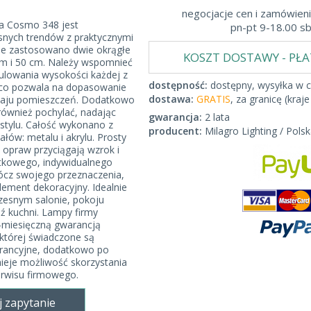
negocjacje cen i zamówieni
a Cosmo 348 jest
pn-pt 9-18.00 s
nych trendów z praktycznymi
ie zastosowano dwie okrągłe
KOSZT DOSTAWY - PŁ
cm i 50 cm. Należy wspomnieć
ulowania wysokości każdej z
dostępność:
dostępny, wysyłka w c
 co pozwala na dopasowanie
dostawa:
GRATIS
, za granicę (kraje
zaju pomieszczeń. Dodatkowo
ównież pochylać, nadając
gwarancja:
2 lata
stylu. Całość wykonano z
producent:
Milagro Lighting / Polsk
ałów: metalu i akrylu. Prosty
a opraw przyciągają wzrok i
tkowego, indywidualnego
ócz swojego przeznaczenia,
ement dekoracyjny. Idealnie
zesnym salonie, pokoju
dź kuchni. Lampy firmy
-miesięczną gwarancją
której świadczone są
arancyjne, dodatkowo po
nieje możliwość skorzystania
erwisu firmowego.
j zapytanie