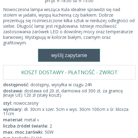
pn-pt 9-18.00 sb 9-15.00
Nowoczesna lampa wisząca Kula idealnie sprawdzi się nad
stołem w jadalni, wyspą kuchenną czy barkiem. Dobrze
prezentują się rozmieszczone kilka sztuk w niedużej odległości od
siebie. Długość lamp jest regulowana. Istnieje możliwość
zastosowania żarówek LED o dowolnej mocy oraz temperaturze
barwowej. Występują w kolorze białym, czarnym oraz
grafitowym.
wyślij zapytanie
KOSZT DOSTAWY - PŁATNOŚĆ - ZWROT
dostępność:
dostępny, wysyłka w ciągu 24h
dostawa:
dostawa od 20 zł, darmowa od 300 zł, za granicę
(kraje UE) 120 zł (stały koszt)
styl:
nowoczesny
wymiary:
dł. 30cm x szer. 5cm x wys. 30cm-100cm x śr. klosza
11cm
materiał:
metal »
liczba źródeł światła:
2
max. moc żarówki:
50W