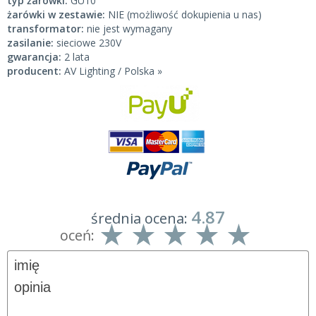
typ żarówki:
GU10
żarówki w zestawie:
NIE (możliwość dokupienia u nas)
transformator:
nie jest wymagany
zasilanie:
sieciowe 230V
gwarancja:
2 lata
producent:
AV Lighting / Polska »
4.87
średnia ocena:
oceń: