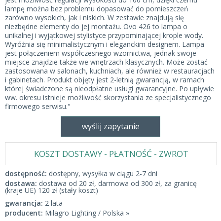
lampę można bez problemu dopasować do pomieszczeń
zarówno wysokich, jak i niskich. W zestawie znajdują się
niezbędne elementy do jej montażu. Ovo 426 to lampa o
unikalnej i wyjątkowej stylistyce przypominającej krople wody.
Wyróżnia się minimalistycznym i eleganckim designem. Lampa
jest połączeniem współczesnego wzornictwa, jednak swoje
miejsce znajdzie także we wnętrzach klasycznych. Może zostać
zastosowana w salonach, kuchniach, ale również w restauracjach
i gabinetach. Produkt objęty jest 2-letnią gwarancją, w ramach
której świadczone są nieodpłatne usługi gwarancyjne. Po upływie
ww. okresu istnieje możliwość skorzystania ze specjalistycznego
firmowego serwisu."
wyślij zapytanie
KOSZT DOSTAWY - PŁATNOŚĆ - ZWROT
dostępność:
dostępny, wysyłka w ciągu 2-7 dni
dostawa:
dostawa od 20 zł, darmowa od 300 zł, za granicę
(kraje UE) 120 zł (stały koszt)
gwarancja:
2 lata
producent:
Milagro Lighting / Polska »