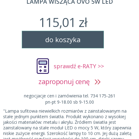
LAMPA WISZĄCA OVO 5W LED
115,01 zł
do koszyka
sprawdź e-RATY >>
zaproponuj cenę
negocjacje cen i zamówienia tel. 734 175-261
pn-pt 9-18.00 sb 9-15.00
"Lampa sufitowa niewielkich rozmiarów z zainstalowanym na
stałe jednym punktem światła. Produkt wykonano z wysokiej
jakości materiałów: metalu i akrylu. Źródłem światła jest
zainstalowany na stałe moduł LED o mocy 5 W, który zapewnia
niskie zużycie energii. Szerokość lampy to 10 cm. Jej dużą zaletą
jest możliwość regulacji wysokości do 100 cm, dzięki czemu