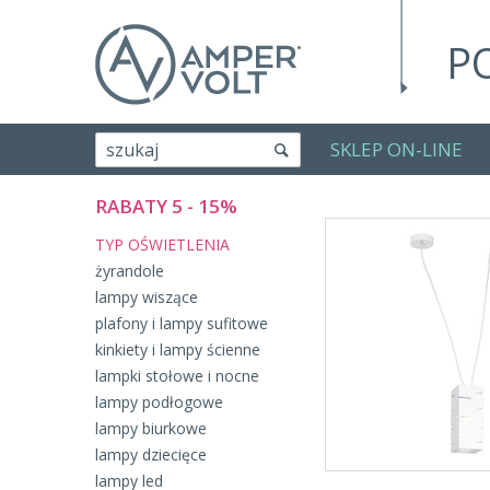
P
SKLEP ON-LINE
szukaj
RABATY 5 - 15%
TYP OŚWIETLENIA
żyrandole
lampy wiszące
plafony i lampy sufitowe
kinkiety i lampy ścienne
lampki stołowe i nocne
lampy podłogowe
lampy biurkowe
lampy dziecięce
lampy led