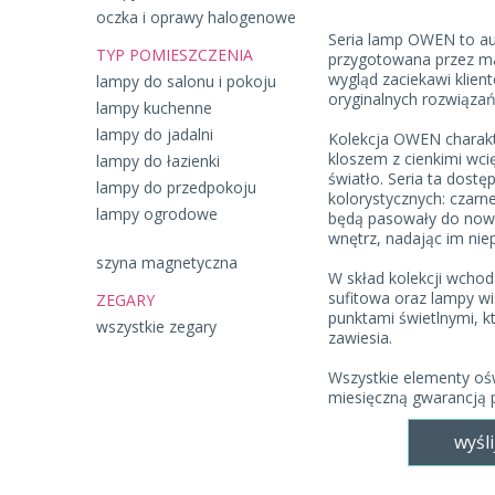
oczka i oprawy halogenowe
Seria lamp OWEN to au
TYP POMIESZCZENIA
przygotowana przez m
wygląd zaciekawi klie
lampy do salonu i pokoju
oryginalnych rozwiązań
lampy kuchenne
lampy do jadalni
Kolekcja OWEN charakt
kloszem z cienkimi wci
lampy do łazienki
światło. Seria ta dost
lampy do przedpokoju
kolorystycznych: czarn
lampy ogrodowe
będą pasowały do nowo
wnętrz, nadając im nie
szyna magnetyczna
W skład kolekcji wchodz
sufitowa oraz lampy wi
ZEGARY
punktami świetlnymi, k
wszystkie zegary
zawiesia.
Wszystkie elementy ośw
miesięczną gwarancją 
wyśli