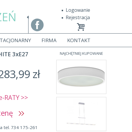
Logowanie
ZEŃ
Rejestracja
STACJONARNY
FIRMA
KONTAKT
ITE 3xE27
NAJCHĘTNIEJ KUPOWANE
283,99 zł
e-RATY >>
 cenę
a tel. 734 175-261