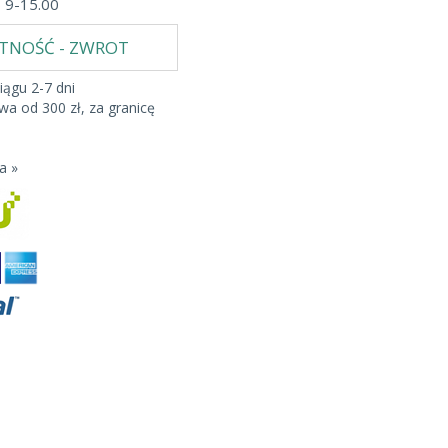
b 9-15.00
ATNOŚĆ - ZWROT
iągu 2-7 dni
a od 300 zł, za granicę
a »