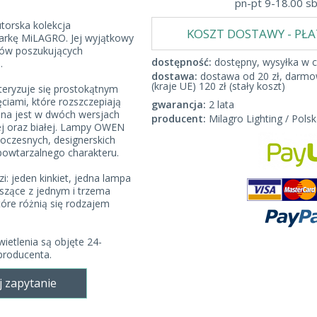
pn-pt 9-18.00 s
torska kolekcja
KOSZT DOSTAWY - PŁ
arkę MiLAGRO. Jej wyjątkowy
ntów poszukujących
dostępność:
dostępny, wysyłka w c
.
dostawa:
dostawa od 20 zł, darmow
(kraje UE) 120 zł (stały koszt)
eryzuje się prostokątnym
ęciami, które rozszczepiają
gwarancja:
2 lata
ępna jest w dwóch wersjach
producent:
Milagro Lighting / Polsk
ej oraz białej. Lampy OWEN
czesnych, designerskich
powtarzalnego charakteru.
i: jeden kinkiet, jedna lampa
szące z jednym i trzema
tóre różnią się rodzajem
ietlenia są objęte 24-
producenta.
j zapytanie