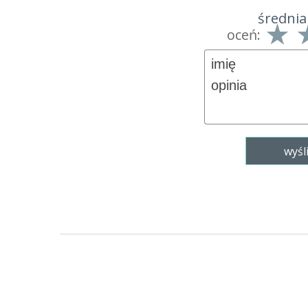
średnia
oceń: