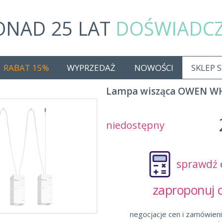
ONAD 25 LAT
DOŚWIADC
RABAT 15%
WYPRZEDAŻ
NOWOŚCI
SKLEP 
Lampa wisząca OWEN WH
niedostępny
sprawdź 
zaproponuj
negocjacje cen i zamówieni