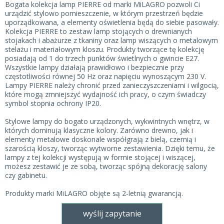
Bogata kolekcja lamp PIERRE od marki MiLAGRO pozwoli Ci
urządzić stylowo pomieszczenie, w którym przestrzeń będzie
uporządkowana, a elementy oświetlenia będą do siebie pasowały.
Kolekcja PIERRE to zestaw lamp stojących o drewnianych
stojakach i abażurze z tkaniny oraz lamp wiszących o metalowym
stelażu i materiałowym kloszu. Produkty tworzące tę kolekcję
posiadają od 1 do trzech punktów świetlnych o gwincie E27.
Wszystkie lampy działają prawidłowo i bezpiecznie przy
częstotliwości równej 50 Hz oraz napięciu wynoszącym 230 V.
Lampy PIERRE należy chronić przed zanieczyszczeniami i wilgocią,
które mogą zmniejszyć wydajność ich pracy, o czym świadczy
symbol stopnia ochrony IP20.
Stylowe lampy do bogato urządzonych, wykwintnych wnętrz, w
których dominują klasyczne kolory. Zarówno drewno, jak i
elementy metalowe doskonale współgrają z bielą, czernią i
szarością kloszy, tworząc wytworne zestawienia. Dzięki temu, że
lampy z tej kolekcji występują w formie stojącej i wiszącej,
możesz zestawić je ze sobą, tworząc spójną dekorację salony
czy gabinetu.
Produkty marki MiLAGRO objęte są 2-letnią gwarancją.
wyślij zapytanie