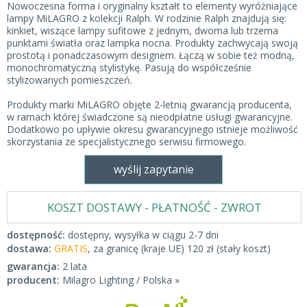
Nowoczesna forma i oryginalny kształt to elementy wyróżniające
lampy MiLAGRO z kolekcji Ralph. W rodzinie Ralph znajdują się:
kinkiet, wiszące lampy sufitowe z jednym, dwoma lub trzema
punktami światła oraz lampka nocna. Produkty zachwycają swoją
prostotą i ponadczasowym designem. Łączą w sobie też modną,
monochromatyczną stylistykę. Pasują do współcześnie
stylizowanych pomieszczeń.
Produkty marki MiLAGRO objęte 2-letnią gwarancją producenta,
w ramach której świadczone są nieodpłatne usługi gwarancyjne.
Dodatkowo po upływie okresu gwarancyjnego istnieje możliwość
skorzystania ze specjalistycznego serwisu firmowego.
wyślij zapytanie
KOSZT DOSTAWY - PŁATNOŚĆ - ZWROT
dostępność:
dostępny, wysyłka w ciągu 2-7 dni
dostawa:
GRATIS
, za granicę (kraje UE) 120 zł (stały koszt)
gwarancja:
2 lata
producent:
Milagro Lighting / Polska »