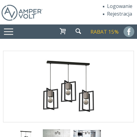
Logowanie
Rejestracja
RABAT 15%