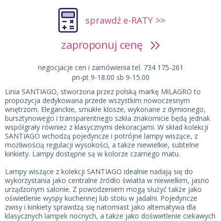
sprawdź e-RATY >>
zaproponuj cenę
negocjacje cen i zamówienia tel. 734 175-261
pn-pt 9-18.00 sb 9-15.00
Linia SANTIAGO, stworzona przez polską markę MiLAGRO to
propozycja dedykowana przede wszystkim nowoczesnym
wnętrzom. Eleganckie, smukłe klosze, wykonane z dymionego,
bursztynowego i transparentnego szkła znakomicie będą jednak
współgrały również z klasycznymi dekoracjami. W skład kolekcji
SANTIAGO wchodzą pojedyncze i potrójne lampy wiszące, z
możliwością regulacji wysokości, a także niewielkie, subtelne
kinkiety. Lampy dostępne są w kolorze czarnego matu.
Lampy wiszące z kolekcji SANTIAGO idealnie nadają się do
wykorzystania jako centralne źródło światła w niewielkim, jasno
urządzonym salonie. Z powodzeniem mogą służyć także jako
oświetlenie wyspy kuchennej lub stołu w jadalni. Pojedyncze
zwisy i kinkiety sprawdzą się natomiast jako alternatywa dla
klasycznych lampek nocnych, a także jako doświetlenie ciekawych