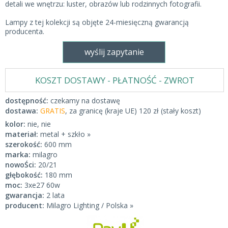
detali we wnętrzu: luster, obrazów lub rodzinnych fotografii.
Lampy z tej kolekcji są objęte 24-miesięczną gwarancją
producenta.
wyślij zapytanie
KOSZT DOSTAWY - PŁATNOŚĆ - ZWROT
dostępność:
czekamy na dostawę
dostawa:
GRATIS
, za granicę (kraje UE) 120 zł (stały koszt)
kolor:
nie, nie
materiał:
metal + szkło »
szerokość:
600 mm
marka:
milagro
nowoŚci:
20/21
głębokość:
180 mm
moc:
3xe27 60w
gwarancja:
2 lata
producent:
Milagro Lighting / Polska »