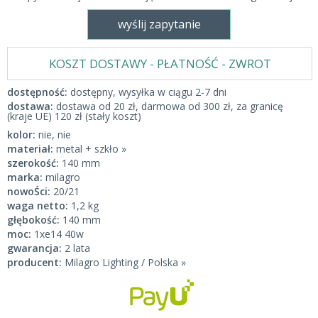
wyślij zapytanie
KOSZT DOSTAWY - PŁATNOŚĆ - ZWROT
dostępność:
dostępny, wysyłka w ciągu 2-7 dni
dostawa:
dostawa od 20 zł, darmowa od 300 zł, za granicę
(kraje UE) 120 zł (stały koszt)
kolor:
nie, nie
materiał:
metal + szkło »
szerokość:
140 mm
marka:
milagro
nowoŚci:
20/21
waga netto:
1,2 kg
głębokość:
140 mm
moc:
1xe14 40w
gwarancja:
2 lata
producent:
Milagro Lighting / Polska »