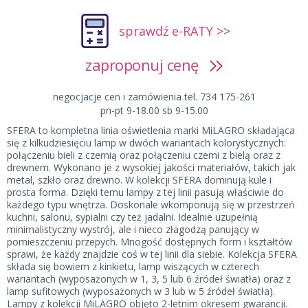
sprawdź e-RATY >>
zaproponuj cenę
negocjacje cen i zamówienia tel. 734 175-261
pn-pt 9-18.00 sb 9-15.00
SFERA to kompletna linia oświetlenia marki MiLAGRO składająca
się z kilkudziesięciu lamp w dwóch wariantach kolorystycznych:
połączeniu bieli z czernią oraz połączeniu czerni z bielą oraz z
drewnem. Wykonano je z wysokiej jakości materiałów, takich jak
metal, szkło oraz drewno. W kolekcji SFERA dominują kule i
prosta forma. Dzięki temu lampy z tej linii pasują właściwie do
każdego typu wnętrza. Doskonale wkomponują się w przestrzeń
kuchni, salonu, sypialni czy też jadalni. Idealnie uzupełnią
minimalistyczny wystrój, ale i nieco złagodzą panujący w
pomieszczeniu przepych. Mnogość dostępnych form i kształtów
sprawi, że każdy znajdzie coś w tej linii dla siebie. Kolekcja SFERA
składa się bowiem z kinkietu, lamp wiszących w czterech
wariantach (wyposażonych w 1, 3, 5 lub 6 źródeł światła) oraz z
lamp sufitowych (wyposażonych w 3 lub w 5 źródeł światła).
Lampy z kolekcji MiLAGRO objęto 2-letnim okresem gwarancji.