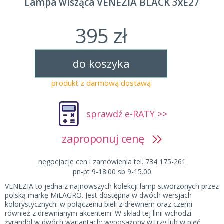
Lampa wisząca VENEZIA BLACK 3xE27
395 zł
do koszyka
produkt z darmową dostawą
sprawdź e-RATY >>
zaproponuj cenę
negocjacje cen i zamówienia tel. 734 175-261
pn-pt 9-18.00 sb 9-15.00
VENEZIA to jedna z najnowszych kolekcji lamp stworzonych przez
polską markę MiLAGRO. Jest dostępna w dwóch wersjach
kolorystycznych: w połączeniu bieli z drewnem oraz czerni
również z drewnianym akcentem. W skład tej linii wchodzi
żyrandol w dwóch wariantach: wyposażony w trzy lub w pięć