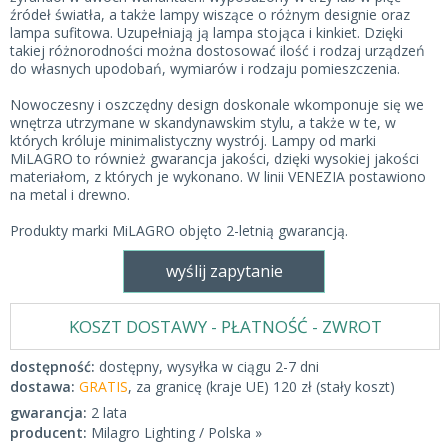
źródeł światła, a także lampy wiszące o różnym designie oraz
lampa sufitowa. Uzupełniają ją lampa stojąca i kinkiet. Dzięki
takiej różnorodności można dostosować ilość i rodzaj urządzeń
do własnych upodobań, wymiarów i rodzaju pomieszczenia.
Nowoczesny i oszczędny design doskonale wkomponuje się we
wnętrza utrzymane w skandynawskim stylu, a także w te, w
których króluje minimalistyczny wystrój. Lampy od marki
MiLAGRO to również gwarancja jakości, dzięki wysokiej jakości
materiałom, z których je wykonano. W linii VENEZIA postawiono
na metal i drewno.
Produkty marki MiLAGRO objęto 2-letnią gwarancją.
wyślij zapytanie
KOSZT DOSTAWY - PŁATNOŚĆ - ZWROT
dostępność:
dostępny, wysyłka w ciągu 2-7 dni
dostawa:
GRATIS
, za granicę (kraje UE) 120 zł (stały koszt)
gwarancja:
2 lata
producent:
Milagro Lighting / Polska »