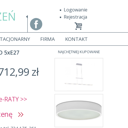
Logowanie
ZEŃ
Rejestracja
STACJONARNY
FIRMA
KONTAKT
O 5xE27
NAJCHĘTNIEJ KUPOWANE
712,99 zł
e-RATY >>
 cenę