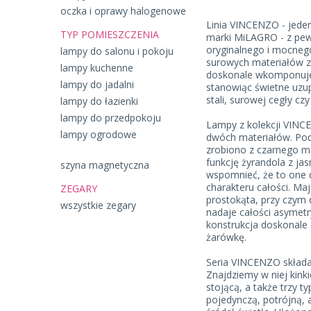
oczka i oprawy halogenowe
Linia VINCENZO - jede
TYP POMIESZCZENIA
marki MiLAGRO - z pew
oryginalnego i mocneg
lampy do salonu i pokoju
surowych materiałów z
lampy kuchenne
doskonale wkomponuje 
lampy do jadalni
stanowiąc świetne uzu
stali, surowej cegły cz
lampy do łazienki
lampy do przedpokoju
Lampy z kolekcji VIN
lampy ogrodowe
dwóch materiałów. Pod
zrobiono z czarnego me
funkcję żyrandola z ja
szyna magnetyczna
wspomnieć, że to one 
charakteru całości. M
ZEGARY
prostokąta, przy czym 
wszystkie zegary
nadaje całości asymet
konstrukcja doskonale
żarówkę.
Seria VINCENZO składa 
Znajdziemy w niej kink
stojącą, a także trzy t
pojedynczą, potrójną,