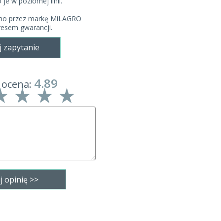
 je w poziomej linii.
ano przez markę MiLAGRO
kresem gwarancji.
j zapytanie
4.89
 ocena: