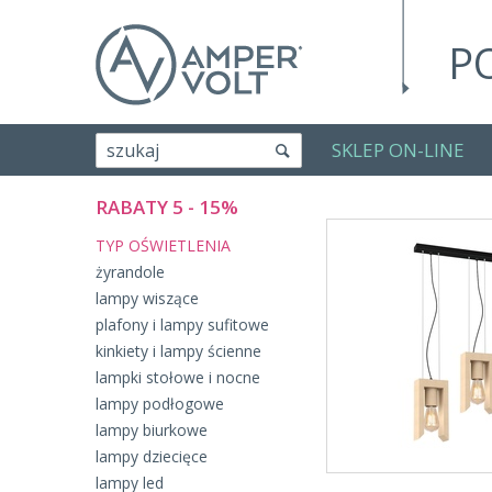
P
SKLEP ON-LINE
szukaj
RABATY 5 - 15%
TYP OŚWIETLENIA
żyrandole
lampy wiszące
plafony i lampy sufitowe
kinkiety i lampy ścienne
lampki stołowe i nocne
lampy podłogowe
lampy biurkowe
lampy dziecięce
lampy led