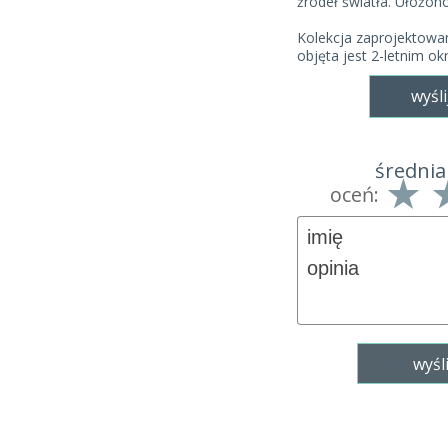
źródeł światła. Ułożono
Kolekcja zaprojektow
objęta jest 2-letnim o
wyśli
średnia
oceń: