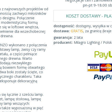
negocjacje cen i zamówieni
pn-pt 9-18.00 s
n z najnowszych projektów od
nością zachwyci miłośników
KOSZT DOSTAWY - PŁ
o designu. Połączenie
 modernistyczną formą
dostępność:
dostępny, wysyłka w c
się w loftowe wnętrza,
dostawa:
GRATIS
, za granicę (kraje
pełnienie dla wszechobecnej
y drewna.
gwarancja:
2 lata
producent:
Milagro Lighting / Polsk
CENZO wykonano z połączenia
stawy lamp, zwisy czy ramy
talu, a części pełniące
snego drewna. Warto
dodają niezwykłego
ają bowiem formę otwartego
dwa boki zostały ścięte, co
rycznego charakteru. Taka
 eksponuje dekoracyjną
się łącznie z sześciu lamp.
iet, lampę stołową, lampę
ypy lamp wiszących:
 a także wyposażoną w pięć