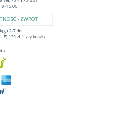
a tel. 734 175-261
b 9-15.00
ATNOŚĆ - ZWROT
iągu 2-7 dni
 UE) 120 zł (stały koszt)
a »