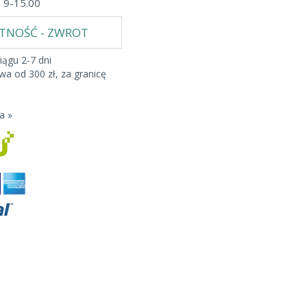
b 9-15.00
ATNOŚĆ - ZWROT
iągu 2-7 dni
a od 300 zł, za granicę
a »