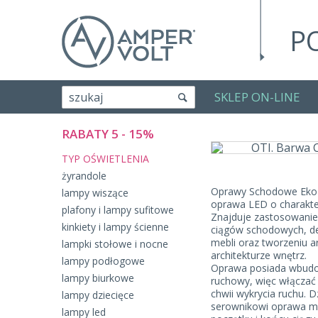
P
SKLEP ON-LINE
szukaj
RABATY 5 - 15%
TYP OŚWIETLENIA
żyrandole
Oprawy Schodowe Eko-L
lampy wiszące
oprawa LED o charakt
plafony i lampy sufitowe
Znajduje zastosowanie 
kinkiety i lampy ścienne
ciągów schodowych, de
mebli oraz tworzeniu a
lampki stołowe i nocne
architekturze wnętrz.
lampy podłogowe
Oprawa posiada wbudo
lampy biurkowe
ruchowy, więc włączać 
chwii wykrycia ruchu.
lampy dziecięce
serownikowi oprawa m
lampy led