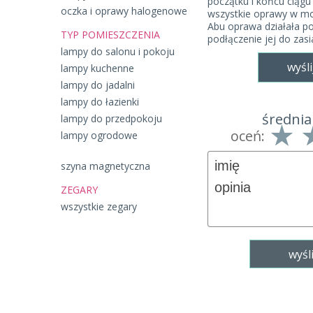
początku i końcu ciągu 
oczka i oprawy halogenowe
wszystkie oprawy w mo
Abu oprawa działała po
TYP POMIESZCZENIA
podłączenie jej do zasi
lampy do salonu i pokoju
wyśli
lampy kuchenne
lampy do jadalni
lampy do łazienki
średnia
lampy do przedpokoju
oceń:
lampy ogrodowe
szyna magnetyczna
ZEGARY
wszystkie zegary