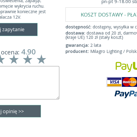
oświetlenia, zapaljąc
pn-pt 9-18.00 s
męcie wykrycia ruchu.
prawnie konieczne jest
KOSZT DOSTAWY - PŁ
alacza 12V.
dostępność:
dostępny, wysyłka w c
j zapytanie
dostawa:
dostawa od 20 zł, darmow
(kraje UE) 120 zł (stały koszt)
gwarancja:
2 lata
4.90
 ocena:
producent:
Milagro Lighting / Polsk