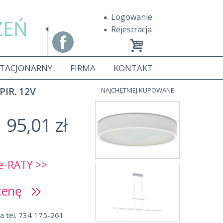
Logowanie
ZEŃ
Rejestracja
STACJONARNY
FIRMA
KONTAKT
PIR. 12V
NAJCHĘTNIEJ KUPOWANE
95,01 zł
e-RATY >>
 cenę
a tel. 734 175-261