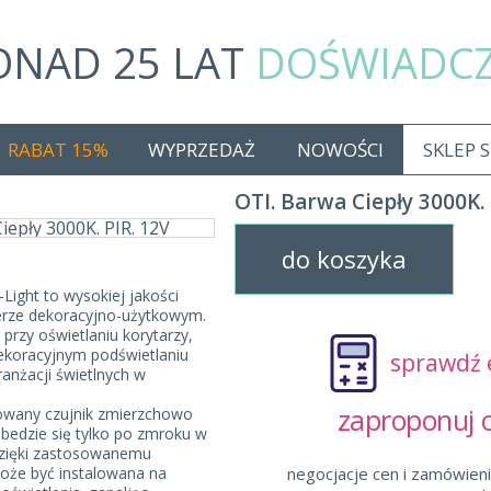
ONAD 25 LAT
DOŚWIADC
RABAT 15%
WYPRZEDAŻ
NOWOŚCI
SKLEP 
OTI. Barwa Ciepły 3000K. 
do koszyka
ight to wysokiej jakości
erze dekoracyjno-użytkowym.
przy oświetlaniu korytarzy,
koracyjnym podświetlaniu
sprawdź 
ranżacji świetlnych w
zaproponuj
wany czujnik zmierzchowo
bedzie się tylko po zmroku w
 Dzięki zastosowanemu
oże być instalowana na
negocjacje cen i zamówieni