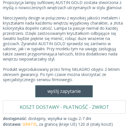
Propozycja lampy sufitowej AUSTIN GOLD została stworzona z
myślą o nowoczesnych wnętrzach utrzymanych w stylu glamour.
Nieoczywisty design w połączeniu z wysokiej jakości metalem i
kryształami nada każdemu wnętrzu wyjątkowy charakter, a złota
kolorystyka dopełni całość. Lampa ta pasuje niemal do każdej
przestrzeni. Dzięki zastosowanym kryształkom odbijające się
światło będzie pięknie się mienić, robiąc duże wrażenie na
gościach. Żyrandol AUSTIN GOLD sprawdzi się zarówno w
salonie, jak i w sypialni. Przy modelu tym na uwagę zasługują
także zawieś przypominająca łańcuch, która dodatkowo nada
wnętrzu niepowtarzalny styl.
Produkt wyprodukowany przez firmę MiLAGRO objęto 2-letnim
okresem gwarancji. Po tym czasie można skorzystać ze
specjalistycznego serwisu firmowego.
wyślij zapytanie
KOSZT DOSTAWY - PŁATNOŚĆ - ZWROT
dostępność:
dostępny, wysyłka w ciągu 2-7 dni
dostawa:
GRATIS
, za granicę (kraje UE) 120 zł (stały koszt)