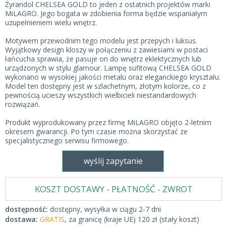
Żyrandol CHELSEA GOLD to jeden z ostatnich projektów marki
MiLAGRO. Jego bogata w zdobienia forma będzie wspaniałym
uzupełnieniem wielu wnętrz.
Motywem przewodnim tego modelu jest przepych i luksus.
Wyjątkowy design kloszy w połączeniu z zawiesiami w postaci
łańcucha sprawia, że pasuje on do wnętrz eklektycznych lub
urządzonych w stylu glamour. Lampę sufitową CHELSEA GOLD
wykonano w wysokiej jakości metalu oraz eleganckiego kryształu.
Model ten dostępny jest w szlachetnym, złotym kolorze, co z
pewnością ucieszy wszystkich wielbicieli niestandardowych
rozwiązań.
Produkt wyprodukowany przez firmę MiLAGRO objęto 2-letnim
okresem gwarancji. Po tym czasie można skorzystać ze
specjalistycznego serwisu firmowego.
wyślij zapytanie
KOSZT DOSTAWY - PŁATNOŚĆ - ZWROT
dostępność:
dostępny, wysyłka w ciągu 2-7 dni
dostawa:
GRATIS
, za granicę (kraje UE) 120 zł (stały koszt)