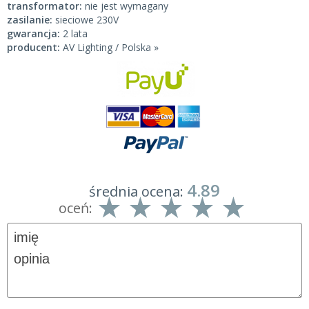
transformator:
nie jest wymagany
zasilanie:
sieciowe 230V
gwarancja:
2 lata
producent:
AV Lighting / Polska »
4.89
średnia ocena:
oceń: