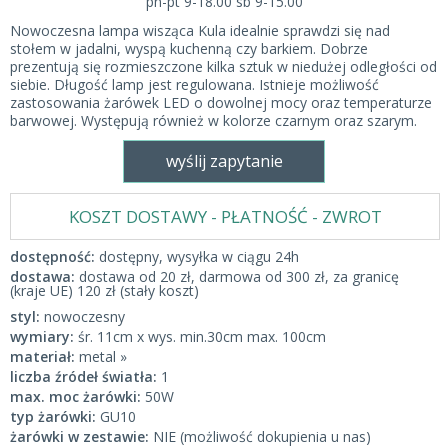
pn-pt 9-18.00 sb 9-15.00
Nowoczesna lampa wisząca Kula idealnie sprawdzi się nad
stołem w jadalni, wyspą kuchenną czy barkiem. Dobrze
prezentują się rozmieszczone kilka sztuk w niedużej odległości od
siebie. Długość lamp jest regulowana. Istnieje możliwość
zastosowania żarówek LED o dowolnej mocy oraz temperaturze
barwowej. Występują również w kolorze czarnym oraz szarym.
wyślij zapytanie
KOSZT DOSTAWY - PŁATNOŚĆ - ZWROT
dostępność:
dostępny, wysyłka w ciągu 24h
dostawa:
dostawa od 20 zł, darmowa od 300 zł, za granicę
(kraje UE) 120 zł (stały koszt)
styl:
nowoczesny
wymiary:
śr. 11cm x wys. min.30cm max. 100cm
materiał:
metal »
liczba źródeł światła:
1
max. moc żarówki:
50W
typ żarówki:
GU10
żarówki w zestawie:
NIE (możliwość dokupienia u nas)