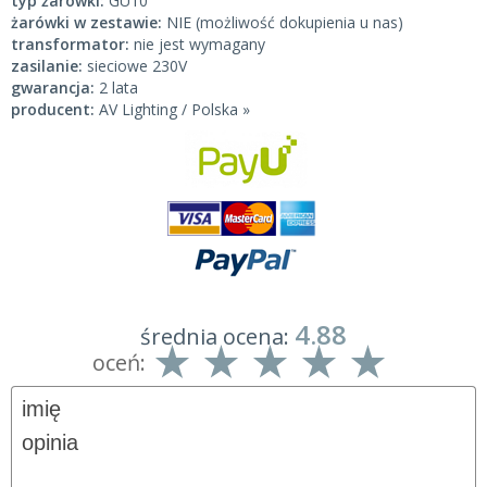
typ żarówki:
GU10
żarówki w zestawie:
NIE (możliwość dokupienia u nas)
transformator:
nie jest wymagany
zasilanie:
sieciowe 230V
gwarancja:
2 lata
producent:
AV Lighting / Polska »
4.88
średnia ocena:
oceń: