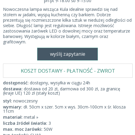
pn-pt 9-18.00 sb 9-15.00
Nowoczesna lampa wisząca Kula idealnie sprawdzi się nad
stołem w jadalni, wyspą kuchenną czy barkiem. Dobrze
prezentują się rozmieszczone kilka sztuk w niedużej odległości od
siebie. Długość lamp jest regulowana. Istnieje możliwość
zastosowania żarówek LED o dowolnej mocy oraz temperaturze
barwowej. Występują w kolorze białym, czarnym oraz
grafitowym.
wyślij zapytanie
KOSZT DOSTAWY - PŁATNOŚĆ - ZWROT
dostępność:
dostępny, wysyłka w ciągu 24h
dostawa:
dostawa od 20 zł, darmowa od 300 zł, za granicę
(kraje UE) 120 zł (stały koszt)
styl:
nowoczesny
wymiary:
dł. 50cm x szer. 5cm x wys. 30cm-100cm x śr. klosza
11cm
materiał:
metal »
liczba źródeł światła:
3
max. moc żarówki:
50W